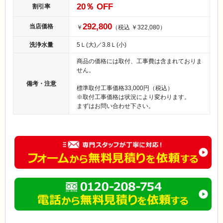
20
％ OFF
割引率
292,800
当店価格
￥
（税込 ￥322,080）
洗浄水量
5Ｌ(大)／3.8Ｌ(小)
商品の価格には取付、工事費は含まれておりま
せん。
備考・注意
標準取付工事価格33,000円（税込）
※取付工事価格は状況により変わります。
まずはお問い合わせ下さい。