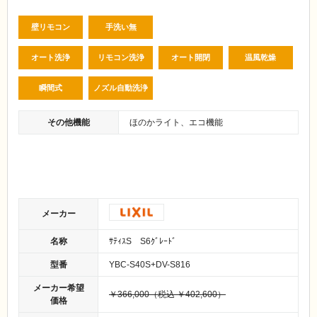
壁リモコン
手洗い無
オート洗浄
リモコン洗浄
オート開閉
温風乾燥
瞬間式
ノズル自動洗浄
その他機能
ほのかライト、エコ機能
メーカー
名称
ｻﾃｨｽS S6ｸﾞﾚｰﾄﾞ
型番
YBC-S40S+DV-S816
メーカー希望
￥366,000（税込 ￥402,600）
価格