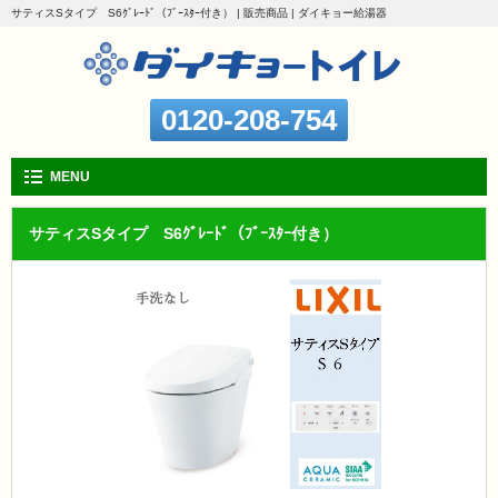
サティスSタイプ S6ｸﾞﾚｰﾄﾞ（ﾌﾞｰｽﾀｰ付き） | 販売商品 | ダイキョー給湯器
0120-208-754
MENU
サティスSタイプ S6ｸﾞﾚｰﾄﾞ（ﾌﾞｰｽﾀｰ付き）