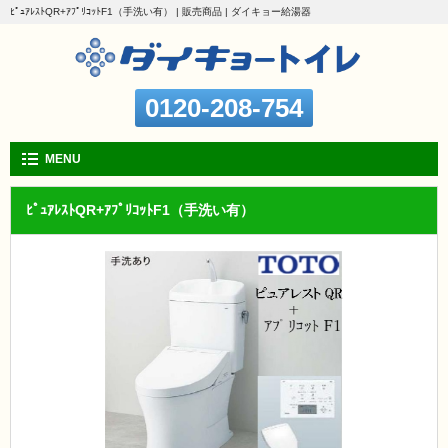
ﾋﾟｭｱﾚｽﾄQR+ｱﾌﾟﾘｺｯﾄF1（手洗い有） | 販売商品 | ダイキョー給湯器
0120-208-754
MENU
ﾋﾟｭｱﾚｽﾄQR+ｱﾌﾟﾘｺｯﾄF1（手洗い有）