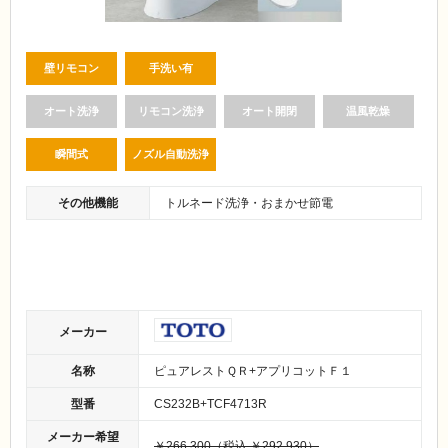
壁リモコン
手洗い有
オート洗浄
リモコン洗浄
オート開閉
温風乾燥
瞬間式
ノズル自動洗浄
その他機能
トルネード洗浄・おまかせ節電
メーカー
名称
ピュアレストＱＲ+アプリコットＦ１
型番
CS232B+TCF4713R
メーカー希望
￥266,300（税込 ￥292,930）