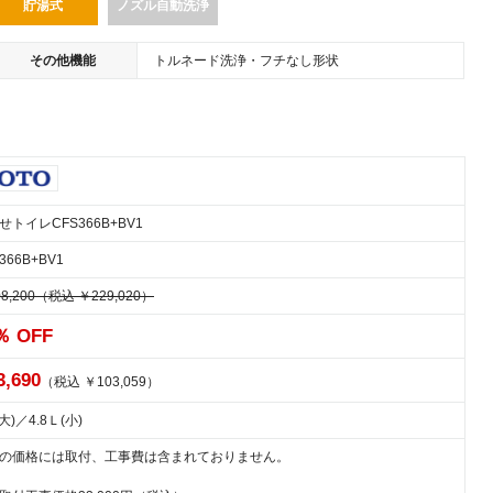
貯湯式
ノズル自動洗浄
その他機能
トルネード洗浄・フチなし形状
せトイレCFS366B+BV1
366B+BV1
8,200（税込 ￥229,020）
％ OFF
3,690
（税込 ￥103,059）
大)／4.8Ｌ(小)
の価格には取付、工事費は含まれておりません。