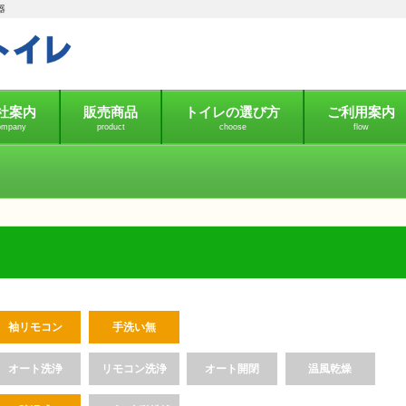
器
社案内
販売商品
トイレの選び方
ご利用案内
ompany
product
choose
flow
袖リモコン
手洗い無
オート洗浄
リモコン洗浄
オート開閉
温風乾燥