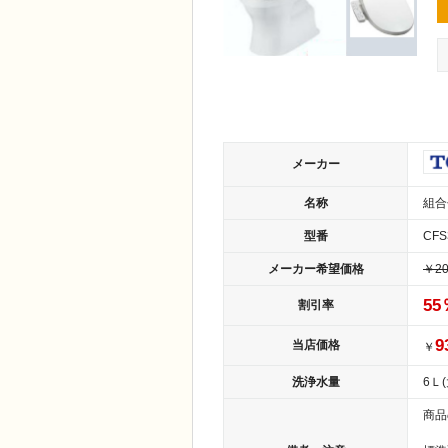
メーカー
名称
組合
型番
CFS
メーカー希望価格
￥20
55
割引率
9
当店価格
￥
洗浄水量
6Ｌ(
商品