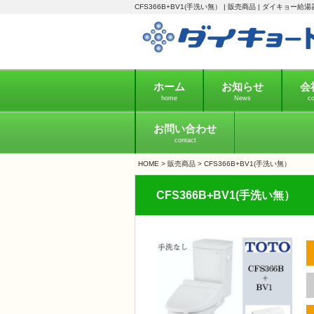
CFS366B+BV1(手洗い無） | 販売商品 | ダイキョー給湯
ホーム
お知らせ
会
home
News
c
お問い合わせ
contact
HOME
>
販売商品
>
CFS366B+BV1(手洗い無）
CFS366B+BV1(手洗い無）